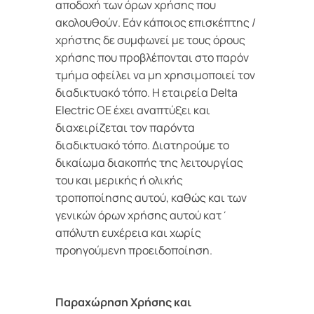
αποδοχή των όρων χρήσης που
ακολουθούν. Εάν κάποιος επισκέπτης /
χρήστης δε συμφωνεί με τους όρους
χρήσης που προβλέπονται στο παρόν
τμήμα οφείλει να μη χρησιμοποιεί τον
διαδικτυακό τόπο. Η εταιρεία Delta
Electric OE έχει αναπτύξει και
διαχειρίζεται τον παρόντα
διαδικτυακό τόπο. Διατηρούμε το
δικαίωμα διακοπής της λειτουργίας
του και μερικής ή ολικής
τροποποίησης αυτού, καθώς και των
γενικών όρων χρήσης αυτού κατ΄
απόλυτη ευχέρεια και χωρίς
προηγούμενη προειδοποίηση.
Παραχώρηση Χρήσης και