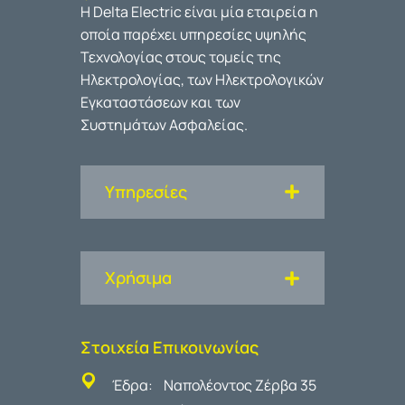
Η Delta Electric είναι μία εταιρεία η
οποία παρέχει υπηρεσίες υψηλής
Τεχνολογίας στους τομείς της
Ηλεκτρολογίας, των Ηλεκτρολογικών
Εγκαταστάσεων και των
Συστημάτων Ασφαλείας.
Υπηρεσίες
Χρήσιμα
Στοιχεία Επικοινωνίας
Έδρα: Ναπολέοντος Ζέρβα 35