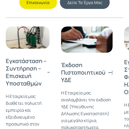
Επικοινωνία
Δείτε Τα Έργα Μας
Εγκατάσταση –
Ε
Έκδοση
Συντήρηση –
Σ
Πιστοποιητικού
Επισκευή
Φ
ΥΔΕ
Υποσταθμών
Η
Ο
Η Εταιρεία μας
Η Εταιρεία μας
αναλαμβάνει την έκδοση
διαθέτει πολυετή
Η 
ΥΔΕ (Υπεύθυνης
εμπειρία και
με
Δήλωσης Εγκαταστάτη)
εξειδικευμένο
το
για μεγάλα κτίρια,
προσωπικό στον
ηλ
πολυκαταστήματα,