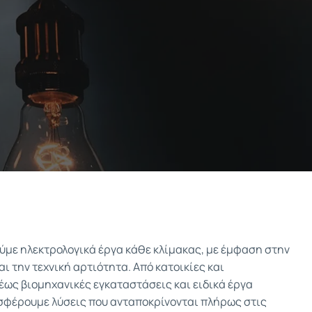
ιούμε ηλεκτρολογικά έργα κάθε κλίμακας, με έμφαση στην
ι την τεχνική αρτιότητα. Από κατοικίες και
έως βιομηχανικές εγκαταστάσεις και ειδικά έργα
φέρουμε λύσεις που ανταποκρίνονται πλήρως στις