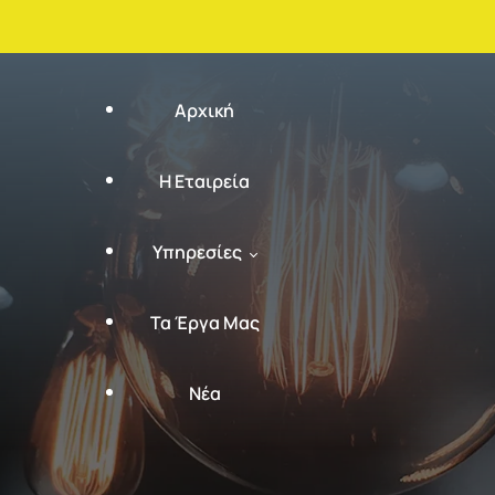
Αρχική
Η Εταιρεία
Υπηρεσίες
Τα Έργα Μας
Εγκατάσταση – Συντήρηση –
Νέα
Επισκευή Υποσταθμών
Έκδοση Πιστοποιητικού ΥΔΕ