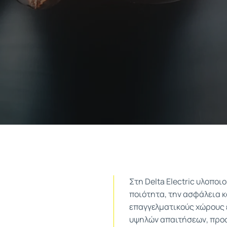
Εγκατάσταση Σταθμών
Φόρτισης Ηλεκτρικών
Οχημάτων
Εγκατάσταση Και Συντήρηση
Ηλεκτρολογικών Πινάκων
Συστήματα Ασφαλείας
Ηλεκτρολογικές Εγκαταστάσεις
Στη Delta Electric υλοπο
ποιότητα, την ασφάλεια κα
επαγγελματικούς χώρους 
υψηλών απαιτήσεων, προσ