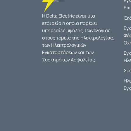
Εγ
Επ
Η Delta Electric είναι μία
Έκ
εταιρεία η οποία παρέχει
Εγ
υπηρεσίες υψηλής Τεχνολογίας
Φό
στους τομείς της Ηλεκτρολογίας,
Οχ
των Ηλεκτρολογικών
Εγκαταστάσεων και των
Εγ
Συστημάτων Ασφαλείας.
Ηλ
Συ
Ηλ
Εγ