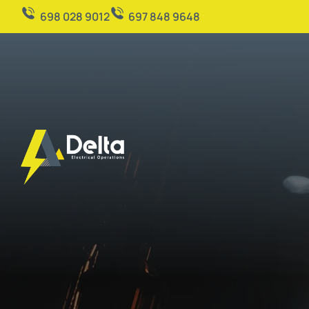
698 028 9012
697 848 9648