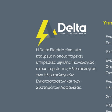
Υπη
Εγ
Επ
Η Delta Electric είναι μία
Έκ
εταιρεία η οποία παρέχει
Εγ
υπηρεσίες υψηλής Τεχνολογίας
Φό
στους τομείς της Ηλεκτρολογίας,
Οχ
των Ηλεκτρολογικών
Εγκαταστάσεων και των
Εγ
Συστημάτων Ασφαλείας.
Ηλ
Συ
Ηλ
Εγ