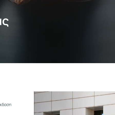
Εγκατάσταση Σταθμών
ας
Φόρτισης Ηλεκτρικών
Οχημάτων
Εγκατάσταση Και Συντήρηση
Ηλεκτρολογικών Πινάκων
Συστήματα Ασφαλείας
Ηλεκτρολογικές Εγκαταστάσεις
έκδοση