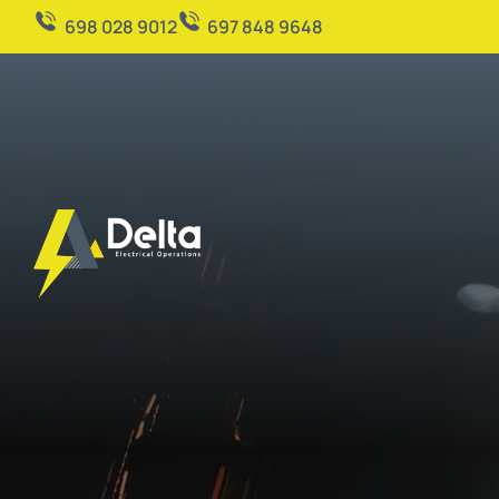
698 028 9012
697 848 9648