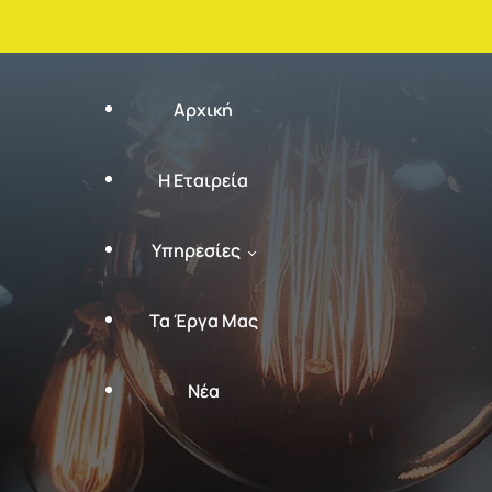
Αρχική
Η Εταιρεία
Υπηρεσίες
Τα Έργα Μας
Εγκατάσταση – Συντήρηση –
Νέα
Επισκευή Υποσταθμών
Έκδοση Πιστοποιητικού ΥΔΕ